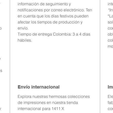
r
información de seguimiento y
in
notificaciones por correo electrónico. Ten
*I
en cuenta que los días festivos pueden
*L
afectar los tiempos de producción y
so
o
envío.
co
Tiempo de entrega Colombia: 3 a 4 días
ob
hábiles.
co
mo
o
os
Envío internacional
Im
Explora nuestras hermosas colecciones
El
de impresiones en núestra tienda
fa
y
internacional para 1411 X
con