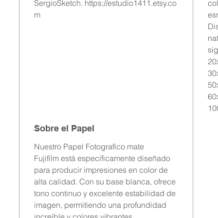
SergioSketch. https://estudio1411.etsy.co
co
m
esm
Di
na
si
20
30
50
60
10
Sobre el Papel
Nuestro Papel Fotografíco mate
Fujifilm está específicamente diseñado
para producir impresiones en color de
alta calidad. Con su base blanca, ofrece
tono continuo y excelente estabilidad de
imagen, permitiendo una profundidad
increíble y colores vibrantes.