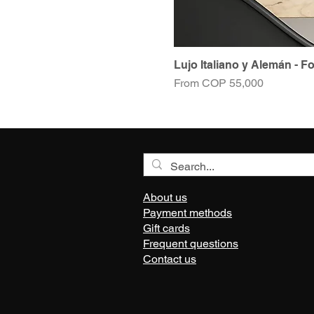
Lujo Italiano y Alemán - F
Sale Price
From
COP 55,000
About us
Payment methods
Gift cards
Frequent questions
Contact us