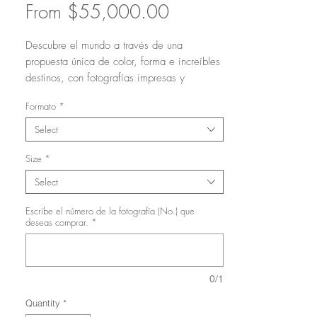
Sale
From
$55,000.00
Price
Descubre el mundo a través de una
propuesta única de color, forma e increíbles
destinos, con fotografías impresas y
enmarcadas de la más alta calidad,
Formato
*
perfectas para dar vida y decorar todos tus
espacios.
Select
Selecciona la fotografía que más te guste
Size
*
de las 8 opciones disponibles en la última
Select
imagen. Luego, elige entre una impresión
de alta calidad en papel premium montada
Escribe el número de la fotografía (No.) que
deseas comprar.
*
en un marco de madera con el acabado de
tu preferencia (blanco, natural o negro), o
bien, solo la impresión de alta calidad
enrollada, sin marco.
0/1
Quantity
*
Arte enmarcado Moderno en Sao Paulo