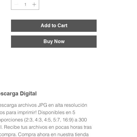
Brasil, Rio de Janeiro, New York Soho y
Orlando Florida
Add to Cart
Buy Now
scarga Digital
escarga archivos JPG en alta resolución
tos para imprimir! Disponibles en 5
porciones (2:3, 4:3, 4:5, 5:7, 16:9) a 300
I. Recibe tus archivos en pocas horas tras
 compra. Compra ahora en nuestra tienda